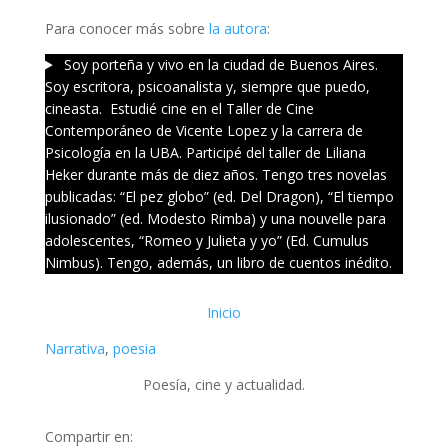
Para conocer más sobre
la autora
:
Soy porteña y vivo en la ciudad de Buenos Aires.
Soy escritora, psicoanalista y, siempre que puedo,
cineasta. Estudié cine en el Taller de Cine
Contemporáneo de Vicente Lopez y la carrera de
Psicología en la UBA. Participé del taller de Liliana
Heker durante más de diez años. Tengo tres novelas
publicadas: “El pez globo” (ed. Del Dragon), “El tiempo
ilusionado” (ed. Modesto Rimba) y una nouvelle para
adolescentes, “Romeo y Julieta y yo” (Ed. Cumulus
Nimbus). Tengo, además, un libro de cuentos inédito.
Inicio
Narrativa
, 
poesia
Poesía, cine y actualidad.
Compartir en: