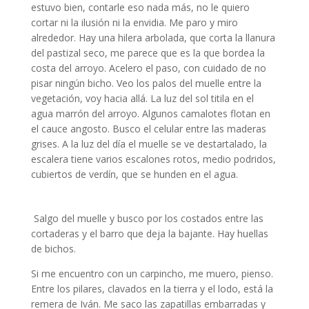
estuvo bien, contarle eso nada más, no le quiero
cortar ni la ilusión ni la envidia. Me paro y miro
alrededor. Hay una hilera arbolada, que corta la llanura
del pastizal seco, me parece que es la que bordea la
costa del arroyo. Acelero el paso, con cuidado de no
pisar ningún bicho. Veo los palos del muelle entre la
vegetación, voy hacia allá. La luz del sol titila en el
agua marrón del arroyo. Algunos camalotes flotan en
el cauce angosto. Busco el celular entre las maderas
grises. A la luz del día el muelle se ve destartalado, la
escalera tiene varios escalones rotos, medio podridos,
cubiertos de verdín, que se hunden en el agua.
literatura argentina
Salgo del muelle y busco por los costados entre las
cortaderas y el barro que deja la bajante. Hay huellas
de bichos.
Si me encuentro con un carpincho, me muero, pienso.
Entre los pilares, clavados en la tierra y el lodo, está la
remera de Iván. Me saco las zapatillas embarradas y