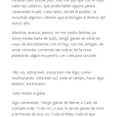
mirando bien dónde piso. Iván me dijo que con el calor
salen las culebras, que podía haber alguna yarará
cambiando la piel. Cada tanto, desde el pueblo, se
escuchan algunos cohetes que prolongan el festejo del
nuevo año.
Mientras avanzo, pienso: no me siento festiva, ya
estoy media harta de todo, tengo ganas de estar en
casa, de encontrarme con mi hija, con mis amigas, de
estar cómoda, comiendo las sobras de la cena,
planeando algún encuentro con Carli para la tarde.
Literatura argentina
-No, no, estoy bien, estoy bien-me digo, como
murmurando- está bien así, venir al campo, hacer algo
distinto, está bueno.
-Iván-vuelvo a gritar.
Sigo caminando. Tengo ganas de llamar a Carli, de
contarle todo. Todo no, o sea, lo de las ganas de irme
a la mierda de acá, no. Todo lo lindo, todo lo que