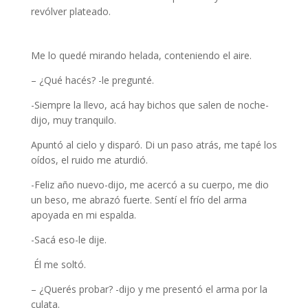
revólver plateado.
nota de Adrián magrini
Me lo quedé mirando helada, conteniendo el aire.
– ¿Qué hacés? -le pregunté.
-Siempre la llevo, acá hay bichos que salen de noche-
dijo, muy tranquilo.
Apuntó al cielo y disparó. Di un paso atrás, me tapé los
oídos, el ruido me aturdió.
-Feliz año nuevo-dijo, me acercó a su cuerpo, me dio
un beso, me abrazó fuerte. Sentí el frío del arma
apoyada en mi espalda.
-Sacá eso-le dije.
Él me soltó.
– ¿Querés probar? -dijo y me presentó el arma por la
culata.