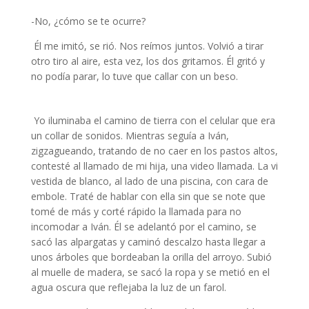
-No, ¿cómo se te ocurre?
Él me imitó, se rió. Nos reímos juntos. Volvió a tirar
otro tiro al aire, esta vez, los dos gritamos. Él gritó y
no podía parar, lo tuve que callar con un beso.
narrativa argentina
Yo iluminaba el camino de tierra con el celular que era
un collar de sonidos. Mientras seguía a Iván,
zigzagueando, tratando de no caer en los pastos altos,
contesté al llamado de mi hija, una video llamada. La vi
vestida de blanco, al lado de una piscina, con cara de
embole. Traté de hablar con ella sin que se note que
tomé de más y corté rápido la llamada para no
incomodar a Iván. Él se adelantó por el camino, se
sacó las alpargatas y caminó descalzo hasta llegar a
unos árboles que bordeaban la orilla del arroyo. Subió
al muelle de madera, se sacó la ropa y se metió en el
agua oscura que reflejaba la luz de un farol.