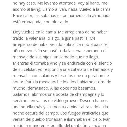
no hay caso. Me levanto atontada, voy al baño, me
asomo al living. Llamo a Iván, nada. Vuelvo a la cama.
Hace calor, las sábanas están húmedas, la almohada
está empapada, con olor a río.
Doy vueltas en la cama. Me arrepiento de no haber
traído la valeriana, o algo, alguna pastilla. Me
arrepiento de haber venido sola al campo a pasar el
año nuevo. Iván se pasó toda la cena esperando el
mensaje de sus hijos, un llamado que no llegó.
Mientras él tomaba vino y se endurecía con el silencio
de su celular, yo respondía una catarata de llamados y
mensajes con saludos y festejos que no paraban de
sonar. Para la medianoche los dos habíamos tomado
mucho, demasiado. A las doce nos besamos,
bailamos, abrimos una botella de champagne y lo
servimos en vasos de vidrio grueso. Descorchamos
una botella más y salimos a caminar abrazados a la
noche oscura del campo. Los fuegos artificiales que
venían del pueblo tronaban e iluminaban el cielo. Iván
metió la mano en el bolsillo del pantalón y sacó un