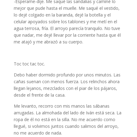
-Esperame-dije. Me saqué las sandalias y caminé lo
mejor que pude hasta el muelle. Me saqué el vestido,
lo dejé colgado en la baranda, dejé la botella y el
celular apoyados sobre los tablones y me metí en el
agua terrosa, fría. El arroyo parecía tranquilo. No tuve
que nadar, me dejé llevar por la corriente hasta que él
me atajó y me abrazó a su cuerpo.
Cuento Paula Prengler
Toc toc tac toc.
Debo haber dormido profundo por unos minutos. Las
cañas suenan con menos fuerza. Los relinchos ahora
llegan lejanos, mezclados con el piar de los pájaros,
desde el frente de la casa.
Me levanto, recorro con mis manos las sábanas
arrugadas. La almohada del lado de Iván está seca. La
ropa de él no está en la silla. No me acuerdo como
llegué, si volvimos juntos cuando salimos del arroyo,
no me acuerdo de nada.