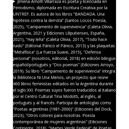
Jimena Arnolfi Villarraza es poeta y licenciada en
Periodismo, diplomada en Escritura Creativa por la
UNTREF. Es autora de los libros “BANDADA. Una
hipótesis contra la derrota” (Santos Locos Poesía,
2025), “Campamento de supervivencia” (Caleta Olivia,
Argentina, 2021 y Ediciones Liliputienses, España,
2021), “Hay leña” (Caleta Olivia, 2017), “Todo hace
ruido” (Editorial Pánico el Pánico, 2013) y las plaquetas
“Metafísica” (La Fuerza Suave, 2015), “Defensa
personal” (nosotros, editorial, 2018) en edición bilingüe
español/portugués y “Dos poemas” (Ediciones Arroyo,
2019). Su libro “Campamento de supervivencia” integra
la Biblioteca Ni Una Menos, un proyecto que reúne
400 libros feministas editados en la Argentina durante
el siglo XXI. Poemas suyos fueron traducidos al italiano
por el Centro Cultural Tina Modotti, al inglés, al
portugués y al francés. Participa de antologías como
“Poetas argentinas (1981-2000)” (Ediciones del Dock,
2023), “Otros colores para nosotras. Poesía
contemporánea de mujeres argentinas” (Ediciones
Continente, 2018), “Martes Verde Federal” de Poetas