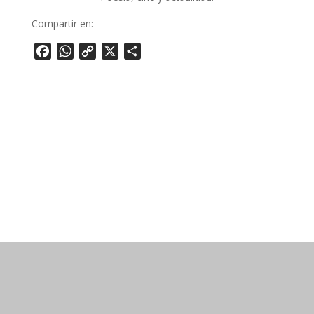
Compartir en:
Facebook
WhatsApp
Copy
X
Share
Link