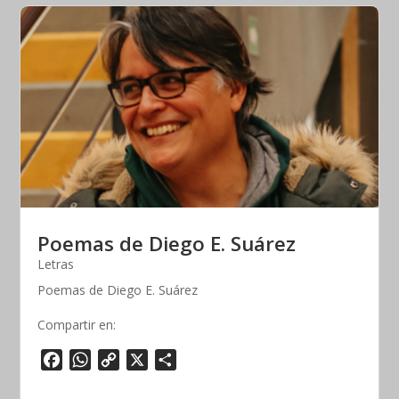
Poemas de Diego E. Suárez
Letras
Poemas de Diego E. Suárez
Compartir en:
F
W
C
X
S
a
h
o
h