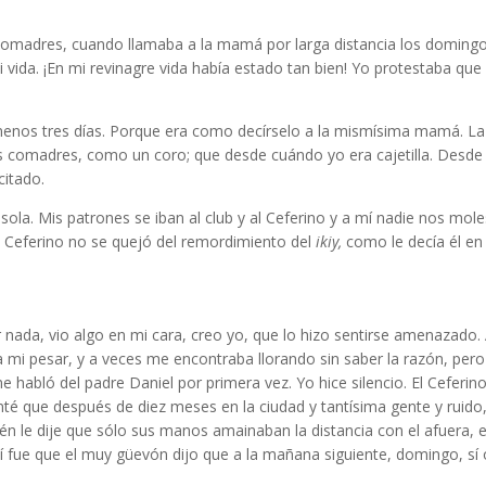
s comadres, cuando llamaba a la mamá por larga distancia los domingo
ida. ¡En mi revinagre vida había estado tan bien! Yo protestaba que
 menos tres días. Porque era como decírselo a la mismísima mamá. La 
 las comadres, como un coro; que desde cuándo yo era cajetilla. De
citado.
sola. Mis patrones se iban al club y al Ceferino y a mí nadie nos mo
l Ceferino no se quejó del remordimiento del
ikiy,
como le decía él en
r nada, vio algo en mi cara, creo yo, que lo hizo sentirse amenazado
mi pesar, y a veces me encontraba llorando sin saber la razón, pero
 habló del padre Daniel por primera vez. Yo hice silencio. El Ceferin
nté que después de diez meses en la ciudad y tantísima gente y ruido,
én le dije que sólo sus manos amainaban la distancia con el afuera, e
fue que el muy güevón dijo que a la mañana siguiente, domingo, sí o s