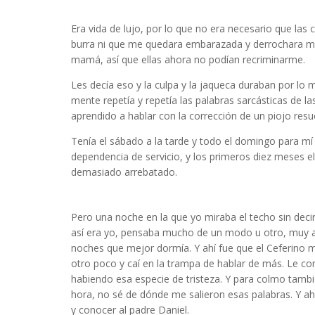
Inés arteta
Era vida de lujo, por lo que no era necesario que la
burra ni que me quedara embarazada y derrochara mi v
mamá, así que ellas ahora no podían recriminarme.
Les decía eso y la culpa y la jaqueca duraban por lo
mente repetía y repetía las palabras sarcásticas de
aprendido a hablar con la corrección de un piojo resu
Tenía el sábado a la tarde y todo el domingo para mí 
dependencia de servicio, y los primeros diez meses e
demasiado arrebatado.
autora argentina
Pero una noche en la que yo miraba el techo sin deci
así era yo, pensaba mucho de un modo u otro, muy a 
noches que mejor dormía. Y ahí fue que el Ceferino me
otro poco y caí en la trampa de hablar de más. Le co
habiendo esa especie de tristeza. Y para colmo tambi
hora, no sé de dónde me salieron esas palabras. Y ahí 
y conocer al padre Daniel.