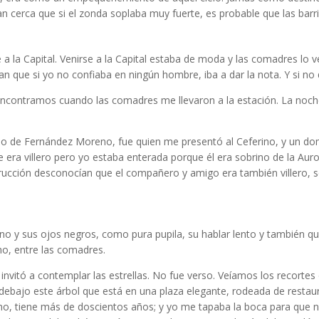
tan cerca que si el zonda soplaba muy fuerte, es probable que las barr
e a la Capital. Venirse a la Capital estaba de moda y las comadres l
que si yo no confiaba en ningún hombre, iba a dar la nota. Y si no qu
encontramos cuando las comadres me llevaron a la estación. La noch
lo de Fernández Moreno, fue quien me presentó al Ceferino, y un dom
ra villero pero yo estaba enterada porque él era sobrino de la Auror
rucción desconocían que el compañero y amigo era también villero, so
no y sus ojos negros, como pura pupila, su hablar lento y también q
ho, entre las comadres.
invitó a contemplar las estrellas. No fue verso. Veíamos los recortes 
ebajo este árbol que está en una plaza elegante, rodeada de restaur
o, tiene más de doscientos años; y yo me tapaba la boca para que n