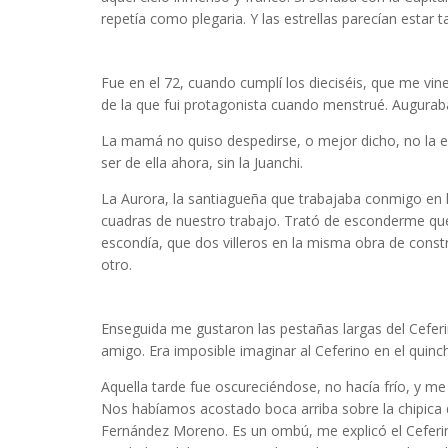
repetía como plegaria. Y las estrellas parecían estar 
Cuento Inés Arteta
Fue en el 72, cuando cumplí los dieciséis, que me vin
de la que fui protagonista cuando menstrué. Auguraban 
La mamá no quiso despedirse, o mejor dicho, no la 
ser de ella ahora, sin la Juanchi.
La Aurora, la santiagueña que trabajaba conmigo en 
cuadras de nuestro trabajo. Trató de esconderme que e
escondía, que dos villeros en la misma obra de const
otro.
Narrativa argentina
Enseguida me gustaron las pestañas largas del Ceferi
amigo. Era imposible imaginar al Ceferino en el quinc
Aquella tarde fue oscureciéndose, no hacía frío, y me 
Nos habíamos acostado boca arriba sobre la chipica d
Fernández Moreno. Es un ombú, me explicó el Ceferin