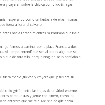
iera y cayeran sobre la chipica como luciérnagas.
o venían esperando como un fantasía de ellas mismas,
e fuera a llorar al calvario.
e antes había llorado mientras murmuraba qué iba a
ingo fuimos a caminar por la plaza Francia, a dos
a. Al tiempo entendí que ser villero es algo que se
lo que de otra villa, porque ninguno se lo confiaba a
ue fuera medio güevón y creyera que Jesús era su
del cielo grisón entre las hojas de un árbol enorme.
antes para turistas y gente con dinero, como los
o se enterara que me reía. Me reía de que había