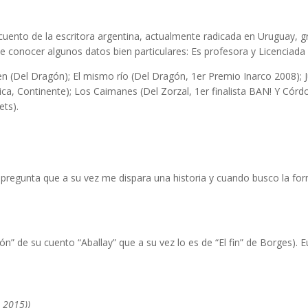
uento de la escritora argentina, actualmente radicada en Uruguay, gr
e conocer algunos datos bien particulares: Es profesora y Licenciada 
ien (Del Dragón); El mismo río (Del Dragón, 1er Premio Inarco 2008); 
ica, Continente); Los Caimanes (Del Zorzal, 1er finalista BAN! Y Córdo
ts).
pregunta que a su vez me dispara una historia y cuando busco la form
ón” de su cuento “Aballay” que a su vez lo es de “El fin” de Borges)
, 2015))