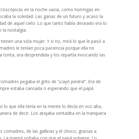
croscópicas en la noche vacía, como hormigas en
ocaba la soledad. Las ganas de un futuro y acaso la
ad de aquel cielo. Lo que tanto había deseado era lo
 la nostalgia.
enen una sola mujer. Y si no, mirá lo que le pasó a
adres le tenían poca paciencia porque ella no
 tonta, era desprendida y los repartía invocando las
omadres pegaba el grito de “¡cayó piedra!”. Era de
iempre estaba cansada o esperando que el papá
lo que ella tenía en la mente lo decía en voz alta,
anera de decir. Los atajaba sentadita en la tranquera
 comadres, de las gallinas y el choco, gracias a
o. La mamá soñaba con que el papá volviese. Lo