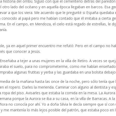
a historia del ombú. Siguió con que el cementerio detrás del paredón 
otro lado del océano y en aquella época llegaban en barcos. Esa gen
llevar a que los viera. Me acuerdo que le pregunté si España quedaba 
a conocido al papá pero me habían contado que él imitaba a cierta ge
ma. En el campo, en Mendoza, el cielo está regado de estrellas, le di
anía.
mple, ya en aquel primer encuentro me refutó: Pero en el campo no h
enés que conocer a Jesús.
nseñaba a tejer a unas mujeres en la villa de Retiro. A veces se qu
o miraba el suelo, para no comprometerme, como me habían enseñado
mpraba algunas frutitas y yerba y las guardaba en una bolsita debaj
y media de la mañana hasta las once de la noche, pero sólo tenía que 
n el ropero. Darles la merienda. Caminar con alguno al dentista y esper
la ropa del piso. Avisarles que estaba la comida en la mesa. La Auror
emana porque la Aurora se iba a su casa, en la villa de Barracas. A la
a señora no conocía por ahí. Yo a doña Silvia le decía siempre que sí 
de y me mantenía lo más lejos posible del patrón, que estaba poco en l