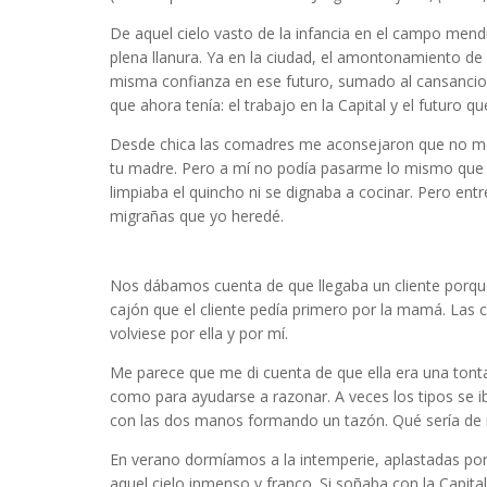
De aquel cielo vasto de la infancia en el campo me
plena llanura. Ya en la ciudad, el amontonamiento de 
misma confianza en ese futuro, sumado al cansancio p
que ahora tenía: el trabajo en la Capital y el futuro 
Desde chica las comadres me aconsejaron que no me h
tu madre. Pero a mí no podía pasarme lo mismo que 
limpiaba el quincho ni se dignaba a cocinar. Pero ent
migrañas que yo heredé.
Inés Arteta – Narrativa
Nos dábamos cuenta de que llegaba un cliente porque 
cajón que el cliente pedía primero por la mamá. Las
volviese por ella y por mí.
Me parece que me di cuenta de que ella era una tonta 
como para ayudarse a razonar. A veces los tipos se ib
con las dos manos formando un tazón. Qué sería de mí
En verano dormíamos a la intemperie, aplastadas por l
aquel cielo inmenso y franco. Si soñaba con la Capi