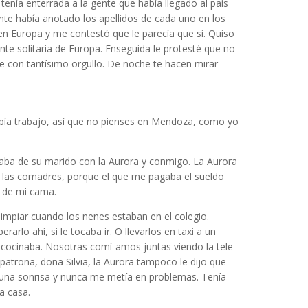
tenía enterrada a la gente que había llegado al país
te había anotado los apellidos de cada uno en los
en Europa y me contestó que le parecía que sí. Quiso
nte solitaria de Europa. Enseguida le protesté que no
je con tantísimo orgullo. De noche te hacen mirar
abía trabajo, así que no pienses en Mendoza, como yo
ejaba de su marido con la Aurora y conmigo. La Aurora
 las comadres, porque el que me pagaba el sueldo
o de mi cama.
limpiar cuando los nenes estaban en el colegio.
arlo ahí, si le tocaba ir. O llevarlos en taxi a un
a cocinaba. Nosotras comí-amos juntas viendo la tele
 patrona, doña Silvia, la Aurora tampoco le dijo que
con una sonrisa y nunca me metía en problemas. Tenía
a casa.