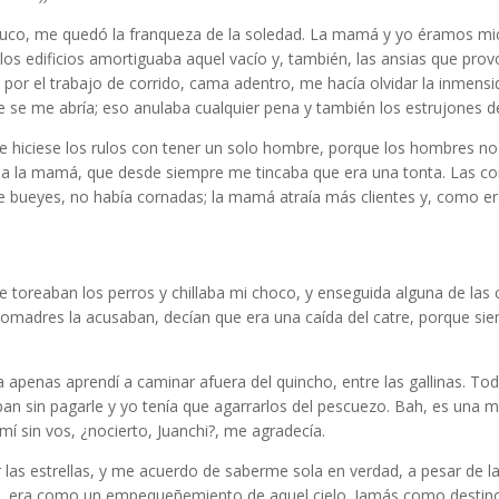
nduco, me quedó la franqueza de la soledad. La mamá y yo éramos mi
los edificios amortiguaba aquel vacío y, también, las ansias que prov
or el trabajo de corrido, cama adentro, me hacía olvidar la inmensid
que se me abría; eso anulaba cualquier pena y también los estrujones de
iciese los rulos con tener un solo hombre, porque los hombres no ti
a la mamá, que desde siempre me tincaba que era una tonta. Las com
re bueyes, no había cornadas; la mamá atraía más clientes y, como era
toreaban los perros y chillaba mi choco, y enseguida alguna de las c
 comadres la acusaban, decían que era una caída del catre, porque s
apenas aprendí a caminar afuera del quincho, entre las gallinas. Todo 
an sin pagarle y yo tenía que agarrarlos del pescuezo. Bah, es una m
 sin vos, ¿nocierto, Juanchi?, me agradecía.
as estrellas, y me acuerdo de saberme sola en verdad, a pesar de las
tal, era como un empequeñemiento de aquel cielo. Jamás como destin