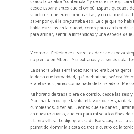
usado la palabra “contemplar” y de que me explicara l
desde España antes que el ombú. España quedaba del 
sepulcros, que eran como casitas, y un día me iba a 
saber por qué le preguntaba eso. Le dije que no habí
había estrellas en la ciudad, como para cambiar de te
para arriba y sentir la inmensidad y una especie de lej
Literatura argentina
Y como el Ceferino era zarzo, es decir de cabeza si
no pienso en Alberdi. Y si extrañás y te sentís sola, t
La señora Silvia Fernández Moreno era buena gente. E
le decía qué barbaridad, qué barbaridad, señora. Y
era el señor. Jamás comía nada de la heladera. Me co
Mi horario de trabajo era de corrido, desde las seis 
Planchar la ropa que lavaba el lavarropas y guardarla e
cumpleaños, si tenían. Decirles que se bañen. Juntar 
en nuestro cuarto, que era para mí sola los fines de s
ella era villera. Le dijo que era de Barracas, total l
permitido dormir la siesta de tres a cuatro de la tar