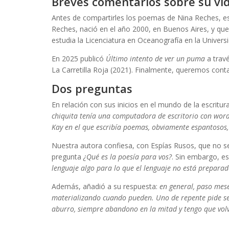
Breves comentarios sobre su vid
Antes de compartirles los poemas de Nina Reches, es 
Reches, nació en el año 2000, en Buenos Aires, y que
estudia la Licenciatura en Oceanografía en la Univer
En 2025 publicó
Último intento de ver un puma
a travé
La Carretilla Roja (2021). Finalmente, queremos conta
Dos preguntas
En relación con sus inicios en el mundo de la escritu
chiquita tenía una computadora de escritorio con wor
Kay en el que escribía poemas, obviamente espantosos,
Nuestra autora confiesa, con Espías Rusos, que no se 
pregunta
¿Qué es la poesía para vos?
. Sin embargo, e
lenguaje algo para lo que el lenguaje no está preparad
Además, añadió a su respuesta:
en general, paso mese
materializando cuando pueden. Uno de repente pide ser
aburro, siempre abandono en la mitad y tengo que volv