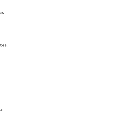
a Reches
as
tes.
ar