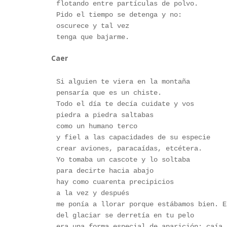
flotando entre partículas de polvo.
Pido el tiempo se detenga y no:
oscurece y tal vez
tenga que bajarme.
Caer
Si alguien te viera en la montaña
pensaría que es un chiste.
Todo el día te decía cuidate y vos
piedra a piedra saltabas
como un humano terco 
y fiel a las capacidades de su especie
crear aviones, paracaídas, etcétera.
Yo tomaba un cascote y lo soltaba
para decirte hacia abajo
hay como cuarenta precipicios
a la vez y después
me ponía a llorar porque estábamos bien. E
del glaciar se derretía en tu pelo
era una forma especial de aparición: caía