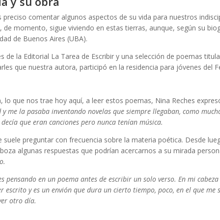
a y su obra
preciso comentar algunos aspectos de su vida para nuestros indiscipl
, de momento, sigue viviendo en estas tierras, aunque, según su biog
sidad de Buenos Aires (UBA).
s de la Editorial La Tarea de Escribir y una selección de poemas titu
rles que nuestra autora, participó en la residencia para jóvenes del F
ra, lo que nos trae hoy aquí, a leer estos poemas, Nina Reches expres
d y me la pasaba inventando novelas que siempre llegaban, como mucho
 decía que eran canciones pero nunca tenían música.
suele preguntar con frecuencia sobre la materia poética. Desde luego
sboza algunas respuestas que podrían acercarnos a su mirada perso
o.
s pensando en un poema antes de escribir un solo verso. En mi cabeza 
 escrito y es un envión que dura un cierto tiempo, poco, en el que me 
er otro día.