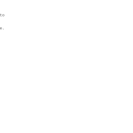
to
e.