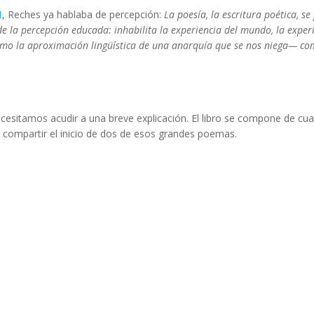
1
, Reches ya hablaba de percepción:
La poesía, la escritura poética, s
e la percepción educada: inhabilita la experiencia del mundo, la experi
o la aproximación lingüística de una anarquía que se nos niega— como 
riel Reches
cesitamos acudir a una breve explicación. El libro se compone de c
 compartir el inicio de dos de esos grandes poemas.