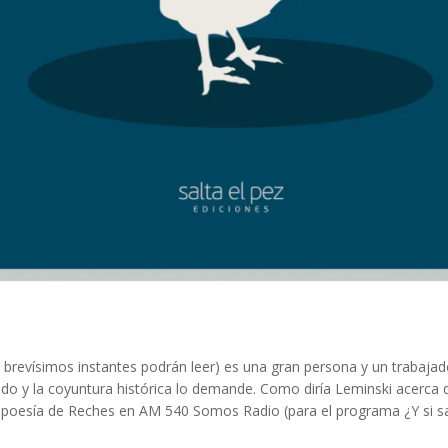
brevísimos instantes podrán leer) es una gran persona y un trabajad
do y la coyuntura histórica lo demande. Como diría Leminski acerca 
de poesía de Reches en AM 540 Somos Radio (para el programa ¿Y si s