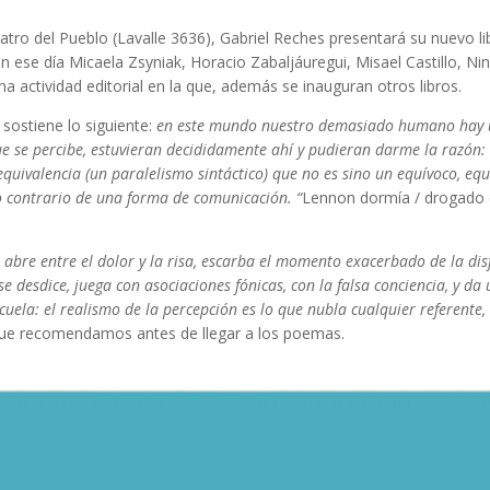
eatro del Pueblo (Lavalle 3636), Gabriel Reches presentará su nuevo 
rán ese día Micaela Zsyniak, Horacio Zabaljáuregui, Misael Castillo
a actividad editorial en la que, además se inauguran otros libros.
, sostiene lo siguiente:
en este mundo nuestro demasiado humano hay un 
ue se percibe, estuvieran decididamente ahí y pudieran darme la razón: 
equivalencia (un paralelismo sintáctico) que no es sino un equívoco, e
 lo contrario de una forma de comunicación. “
Lennon dormía / drogado d
abre entre el dolor y la risa, escarba el momento exacerbado de la disf
e desdice, juega con asociaciones fónicas, con la falsa conciencia, y da
uela: el realismo de la percepción es lo que nubla cualquier referente, 
que recomendamos antes de llegar a los poemas.