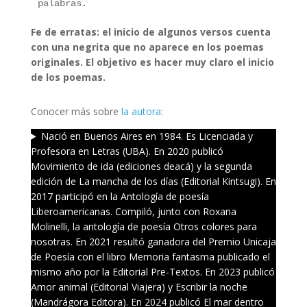
palabras.
Fe de erratas: el inicio de algunos versos cuenta
con una negrita que no aparece en los poemas
originales. El objetivo es hacer muy claro el inicio
de los poemas.
Conocer más sobre
la autora
:
Nació en Buenos Aires en 1984. Es Licenciada y
Profesora en Letras (UBA). En 2020 publicó
Movimiento de ida (ediciones deacá) y la segunda
edición de La mancha de los días (Editorial Kintsugi). En
2017 participó en la Antología de poesía
Liberoamericanas. Compiló, junto con Roxana
Molinelli, la antología de poesía Otros colores para
nosotras. En 2021 resultó ganadora del Premio Unicaja
de Poesía con el libro Memoria fantasma publicado el
mismo año por la Editorial Pre-Textos. En 2023 publicó
Amor animal (Editorial Viajera) y Escribir la noche
(Mandrágora Editora). En 2024 publicó El mar dentro