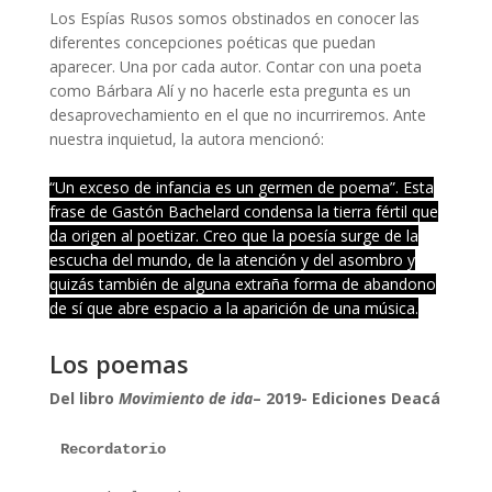
Los Espías Rusos somos obstinados en conocer las
diferentes concepciones poéticas que puedan
aparecer. Una por cada autor. Contar con una poeta
como Bárbara Alí y no hacerle esta pregunta es un
desaprovechamiento en el que no incurriremos. Ante
nuestra inquietud, la autora mencionó:
“Un exceso de infancia es un germen de poema”. Esta
frase de Gastón Bachelard condensa la tierra fértil que
da origen al poetizar. Creo que la poesía surge de la
escucha del mundo, de la atención y del asombro y
quizás también de alguna extraña forma de abandono
de sí que abre espacio a la aparición de una música.
Los poemas
de Barbara Alí
Del libro
Movimiento de ida
– 2019- Ediciones Deacá
Recordatorio 