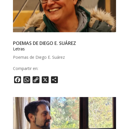
POEMAS DE DIEGO E. SUÁREZ
Letras
Poemas de Diego E. Suárez
Compartir en:
F
W
C
X
S
a
h
o
h
c
a
p
a
e
t
y
r
b
s
L
e
o
A
i
o
p
n
k
p
k