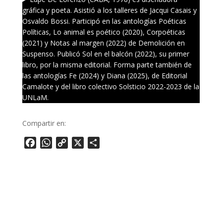
gráfica y poeta. Asistió a los talleres de Jacqui Casais y
Osvaldo Bossi. Participó en las antologías Poéticas
Políticas, Lo animal es poético (2020), Corpoéticas
(2021) y Notas al margen (2022) de Demolición en
Suspenso. Publicó Sol en el balcón (2022), su primer
libro, por la misma editorial. Forma parte también de
las antologías Fe (2024) y Diana (2025), de Editorial
Camalote y del libro colectivo Solsticio 2022-2023 de la
UNLaM.
Compartir en:
Facebook
WhatsApp
Copy
X
Share
Link