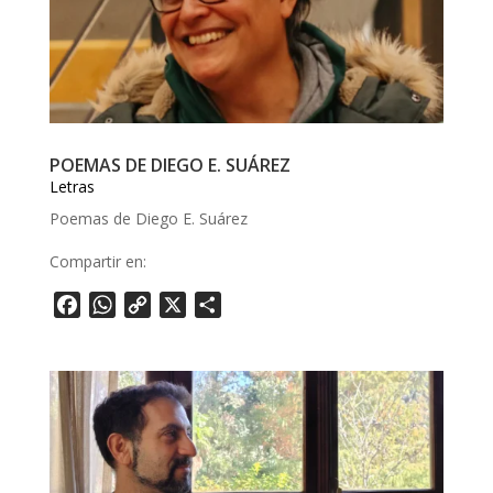
POEMAS DE DIEGO E. SUÁREZ
Letras
Poemas de Diego E. Suárez
Compartir en:
F
W
C
X
S
a
h
o
h
c
a
p
a
e
t
y
r
b
s
L
e
o
A
i
o
p
n
k
p
k