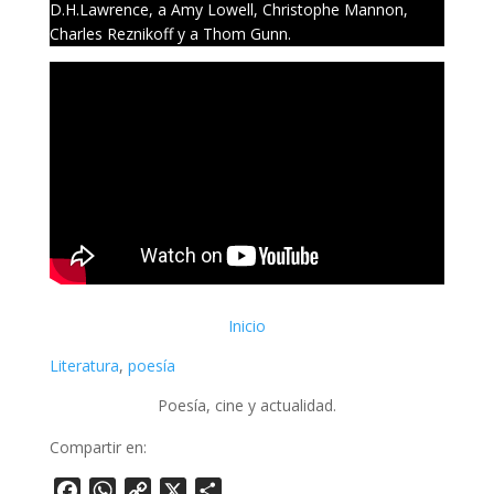
D.H.Lawrence, a Amy Lowell, Christophe Mannon,
Charles Reznikoff y a Thom Gunn.
Inicio
Literatura
, 
poesía
Poesía, cine y actualidad.
Compartir en:
Facebook
WhatsApp
Copy
X
Share