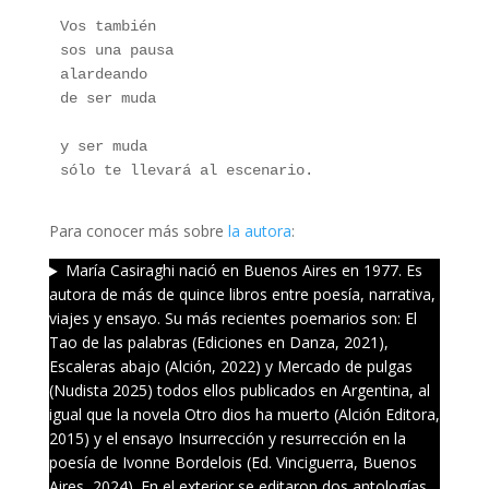
Vos también
sos una pausa
alardeando
de ser muda
y ser muda
sólo te llevará al escenario.
Para conocer más sobre
la autora
:
María Casiraghi nació en Buenos Aires en 1977. Es
autora de más de quince libros entre poesía, narrativa,
viajes y ensayo. Su más recientes poemarios son: El
Tao de las palabras (Ediciones en Danza, 2021),
Escaleras abajo (Alción, 2022) y Mercado de pulgas
(Nudista 2025) todos ellos publicados en Argentina, al
igual que la novela Otro dios ha muerto (Alción Editora,
2015) y el ensayo Insurrección y resurrección en la
poesía de Ivonne Bordelois (Ed. Vinciguerra, Buenos
Aires, 2024). En el exterior se editaron dos antologías