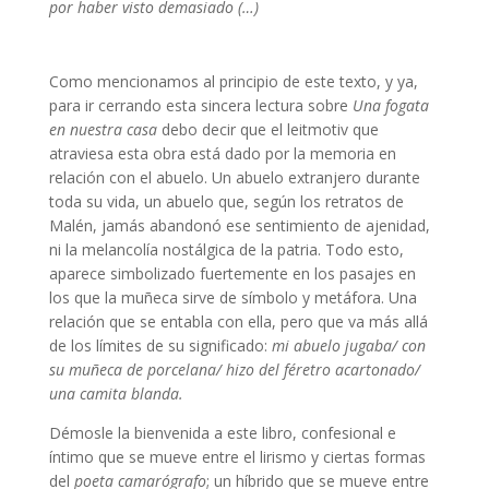
por haber visto demasiado (…)
Malén de felice poemas
Como mencionamos al principio de este texto, y ya,
para ir cerrando esta sincera lectura sobre
Una fogata
en nuestra casa
debo decir que el leitmotiv que
atraviesa esta obra está dado por la memoria en
relación con el abuelo. Un abuelo extranjero durante
toda su vida, un abuelo que, según los retratos de
Malén, jamás abandonó ese sentimiento de ajenidad,
ni la melancolía nostálgica de la patria. Todo esto,
aparece simbolizado fuertemente en los pasajes en
los que la muñeca sirve de símbolo y metáfora. Una
relación que se entabla con ella, pero que va más allá
de los límites de su significado:
mi abuelo jugaba/ con
su muñeca de porcelana/ hizo del féretro acartonado/
una camita blanda.
Démosle la bienvenida a este libro, confesional e
íntimo que se mueve entre el lirismo y ciertas formas
del
poeta camarógrafo
; un híbrido que se mueve entre