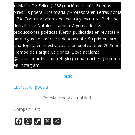
Malén De Felice (1988) nació en Lanús, Buenos
Aires. Es poeta, Licenciada y Profesora en Letras por la
UBA. Coordina talleres de lectura y escritura. Participa
del taller de Natalia Litvinova. Algunas de sus
producciones poéticas fueron publicadas en revistas y
antologías de carácter independiente. Su primer libro,
Una fogata en nuestra casa, fue publicado en 2025 por
Tiempo de Parque Ediciones. Lleva adelante
@letrasquearden_, un refugio (o una trinchera) literario
en Instagram.
Inicio
Literatura
, 
poesia
Poesía, cine y actualidad.
Compartir en:
Facebook
WhatsApp
Copy
X
Share
Link