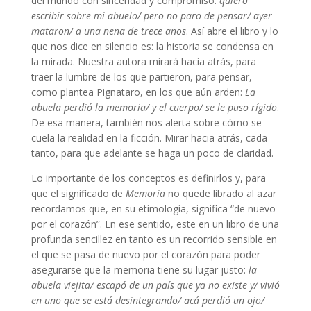
del mundo con sinceridad y compromiso:
quiero
escribir sobre mi abuelo/ pero no paro de pensar/ ayer
mataron/ a una nena de trece años
. Así abre el libro y lo
que nos dice en silencio es: la historia se condensa en
la mirada. Nuestra autora mirará hacia atrás, para
traer la lumbre de los que partieron, para pensar,
como plantea Pignataro, en los que aún arden:
La
abuela perdió la memoria/ y el cuerpo/ se le puso rígido
.
De esa manera, también nos alerta sobre cómo se
cuela la realidad en la ficción. Mirar hacia atrás, cada
tanto, para que adelante se haga un poco de claridad.
Lo importante de los conceptos es definirlos y, para
que el significado de
Memoria
no quede librado al azar
recordamos que, en su etimología, significa “de nuevo
por el corazón”. En ese sentido, este en un libro de una
profunda sencillez en tanto es un recorrido sensible en
el que se pasa de nuevo por el corazón para poder
asegurarse que la memoria tiene su lugar justo:
la
abuela viejita/ escapó de un país que ya no existe y/ vivió
en uno que se está desintegrando/ acá perdió un ojo/