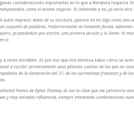
gunas consideraciones importantes en lo que a literatura respecta. En
ndispensable, como el mismo respirar. Es inherente a mí, yo sería otro s
el autor expresó:
Antes de su escritura, aparece en mí algo como una s
 un conjunto de palabras. Posteriormente va tomando forma, advienen 
uiere, ya pasándolo por escrito, una primera versión y lo llamo “el mon
en sí.
 y a veces increíbles. Es por eso que nos interesa saber cómo se ace
encé a escribir primeramente unos pésimos cuentos de los que no cons
españoles de la Generación del 27, de los surrealistas franceses y de lo
ños
.
Collected Poems de Dylan Thomas, di con la clave que me permitiría inic
evas y muy variadas influencias, siempre intentando combinaciones nue
 Benítez