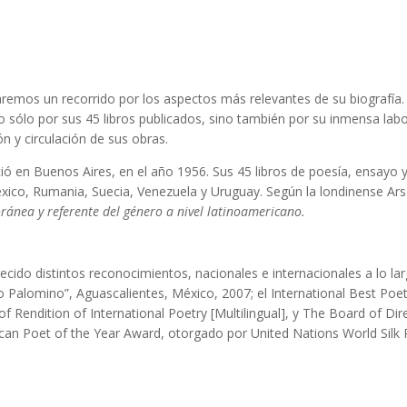
remos un recorrido por los aspectos más relevantes de su biografía.
o sólo por sus 45 libros publicados, sino también por su inmensa la
n y circulación de sus obras.
n Buenos Aires, en el año 1956. Sus 45 libros de poesía, ensayo y n
, México, Rumania, Suecia, Venezuela y Uruguay. Según la londinense
ánea y referente del género a nivel latinoamericano.
do distintos reconocimientos, nacionales e internacionales a lo larg
Palomino”, Aguascalientes, México, 2007; el International Best Poet
f Rendition of International Poetry [Multilingual], y The Board of D
can Poet of the Year Award, otorgado por United Nations World Silk 