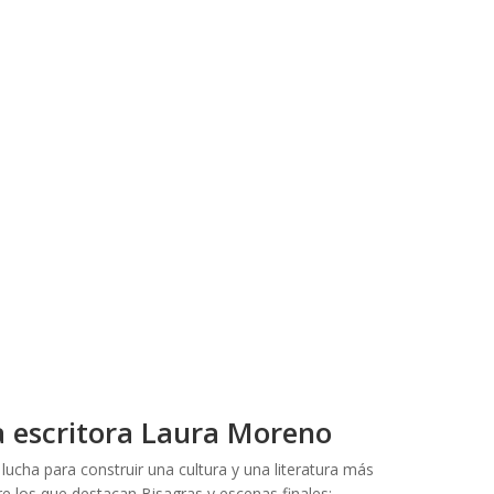
a escritora Laura Moreno
lucha para construir una cultura y una literatura más
e los que destacan Bisagras y escenas finales;