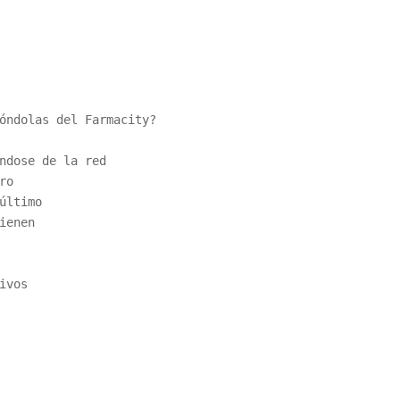
óndolas del Farmacity?
ndose de la red
ro 
último
ienen 
ivos 