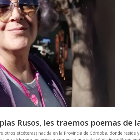
pías Rusos, les traemos poemas de l
 otros etcéteras) nacida en la Provincia de Córdoba, donde reside y 
e Laura Moreno, es preciso comentar que publicó distintos libros entr