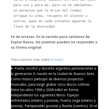
para vos y para mí; pero no te adelantes, 
no permitas que la brisa del tiempo 
arrugue tu alma, recupera el aliento y 
sonríe, pues en cada instante aguarda la 
llave de la eternidad.
Fe de erratas: En la versión para celulares de
Espías Rusos, los poemas pueden no responder a
su forma original
Para conocer más sobre
el autor
:
Poeta, escritor y docente argentino perteneciente a
la generación X, nacido en la Ciudad de Buenos Aires.
Como músico participó de diversos proyectos
musicales, para luego grabar cinco discos solistas.
Entre los años 1998 y 2008 editó en forma
independiente los siguientes libros: Espejos
enfrentados (relatos y poesía), Puerta ciega (relatos y
poesía), Pamparadán (poesía) y Rueda (cuentos). En el