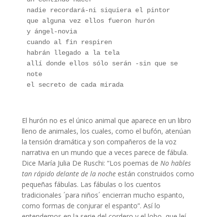
nadie recordará-ni siquiera el pintor
que alguna vez ellos fueron hurón 
y ángel-novia 
cuando al fin respiren  
habrán llegado a la tela 
allí donde ellos sólo serán -sin que se 
note
el secreto de cada mirada
Dolores Etchecopar
El hurón no es el único animal que aparece en un libro
lleno de animales, los cuales, como el bufón, atenúan
la tensión dramática y son compañeros de la voz
narrativa en un mundo que a veces parece de fábula.
Dice María Julia De Ruschi: “Los poemas de
No hables
tan rápido delante de la noche
están construidos como
pequeñas fábulas. Las fábulas o los cuentos
tradicionales ´para niños´ encierran mucho espanto,
como formas de conjurar el espanto”. Así lo
entendemos en la serie del cordero y el lobo, que leí