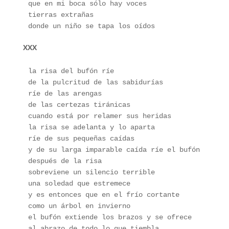
que en mi boca sólo hay voces
tierras extrañas
donde un niño se tapa los oídos
XXX
la risa del bufón ríe
de la pulcritud de las sabidurías
ríe de las arengas
de las certezas tiránicas
cuando está por relamer sus heridas
la risa se adelanta y lo aparta
ríe de sus pequeñas caídas  
y de su larga imparable caída ríe el bufón
después de la risa 
sobreviene un silencio terrible
una soledad que estremece
y es entonces que en el frío cortante 
como un árbol en invierno
el bufón extiende los brazos y se ofrece
al abrazo de todo lo que tiembla