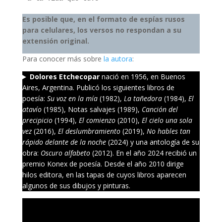
Es posible que, en el formato de espías rusos
para celulares, los versos no respondan a su
extensión original.
Para conocer más sobre
la autora
:
Dolores Etchecopar
nació en 1956, en Buenos
Aires, Argentina. Publicó los siguientes libros de
poesía:
Su voz en la mía
(1982),
La tañedora
(1984),
El
atavío
(1985), Notas salvajes (1989),
Canción del
precipicio
(1994),
El comienzo
(2010),
El cielo una sola
vez
(2016),
El deslumbramiento
(2019),
No hables tan
rápido delante de la noche
(2024) y una antología de su
obra:
Oscuro alfabeto
(2012). En el año 2024 recibió un
premio Konex de poesía. Desde el año 2010 dirige
hilos editora, en las tapas de cuyos libros aparecen
algunos de sus dibujos y pinturas.