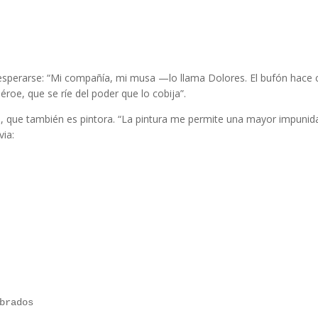
esperarse: “Mi compañía, mi musa —lo llama Dolores. El bufón hace c
roe, que se ríe del poder que lo cobija”.
, que también es pintora. “La pintura me permite una mayor impunidad
via:
brados