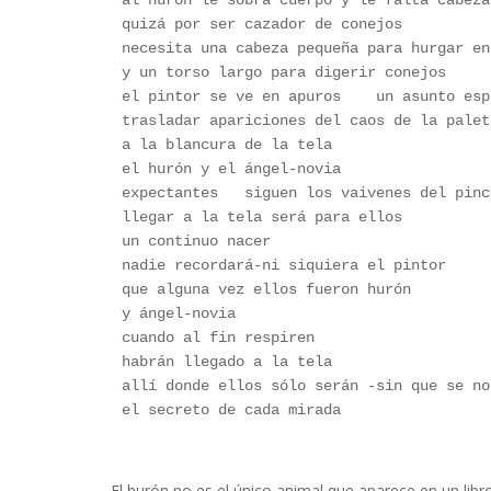
al hurón le sobra cuerpo y le falta cabeza
quizá por ser cazador de conejos 
necesita una cabeza pequeña para hurgar en
y un torso largo para digerir conejos 
el pintor se ve en apuros    un asunto esp
trasladar apariciones del caos de la palet
a la blancura de la tela 
el hurón y el ángel-novia
expectantes   siguen los vaivenes del pinc
llegar a la tela será para ellos 
un continuo nacer 
nadie recordará-ni siquiera el pintor
que alguna vez ellos fueron hurón 
y ángel-novia 
cuando al fin respiren  
habrán llegado a la tela 
allí donde ellos sólo serán -sin que se no
el secreto de cada mirada
Dolores Etchecopar
El hurón no es el único animal que aparece en un lib