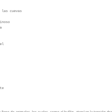
 
 las cuevas 
inoso 
a 
el
te
ro lleno de animales, los cuales, como el bufón, atenúan la tensión d