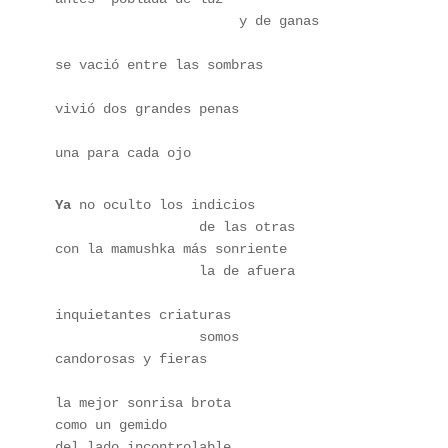
                       y de ganas
se vació entre las sombras
vivió dos grandes penas
una para cada ojo
Ya
 no oculto los indicios
                  de las otras
con la mamushka más sonriente
                  la de afuera
inquietantes criaturas 
                  somos
candorosas y fieras
la mejor sonrisa brota
como un gemido
del lado incontrolable