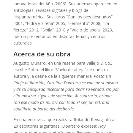
Innovadoras del Año (2006). Sus poemas aparecen en
antologías, revistas digitales y blogs de
Hispanoamérica. Sus libros “Con los pies desnudos”
2001, “Hidra y Sirena” 2005, “Fermento” 2008, “La
fiereza” 2012, “Sibila”, 2018 y “Vuelo de abeia” 2023,
fueron presentados en distintas ferias y centros
culturales.
Acerca de su obra
Augusto Munaro, en una reseña para Vallejo & Co.,
escribe Sobre el libro “Vuelo de abeja” de nuestra
autora y la define de la siguiente manera:
Poeta sin
linaje ni filiación, Carolina Doartero se vale de sí misma
y de su búsqueda incesante para decir su verdad, sin por
ello mostrar signos de soberbia. Al contrario, brinda
con ese modo de mirar/ con todo el ser, un extraño
equilibrio al borde del desborde.
En una entrevista que realizara Rolando Revagliatti a
20 escritoras argentinas, Doartero expresa:
Hay
muchos puntos de contacto entre Remedios Varo y mi