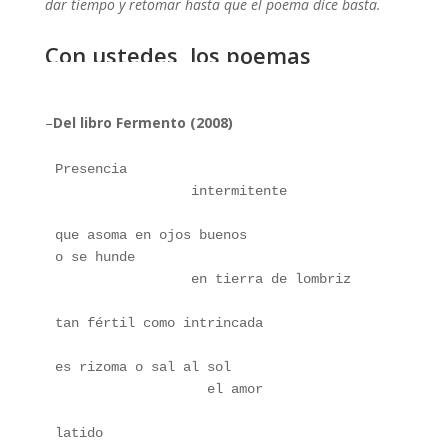
dar tiempo y retomar hasta que el poema dice basta.
Con ustedes, los poemas
de
Carolina Doartero
–
Del libro Fermento (2008)
Presencia 
                 intermitente
que asoma en ojos buenos
o se hunde
                 en tierra de lombriz
tan fértil como intrincada
es rizoma o sal al sol
                   el amor
latido