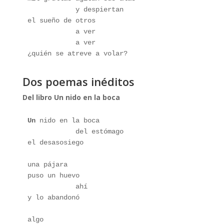
            y despiertan 
el sueño de otros
            a ver 
            a ver
¿quién se atreve a volar?
Dos poemas inéditos
Del libro Un nido en la boca
Un
 nido en la boca
            del estómago
el desasosiego
una pájara 
puso un huevo 
            ahí
y lo abandonó
algo 