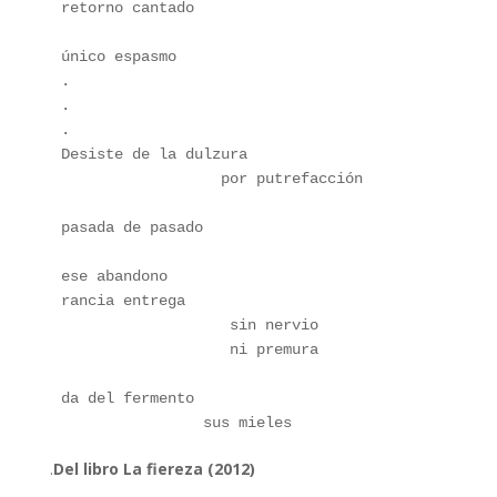
retorno cantado
único espasmo
.
.
.
Desiste de la dulzura
                  por putrefacción
pasada de pasado
ese abandono
rancia entrega
                   sin nervio
                   ni premura
da del fermento 
                sus mieles 
.
Del libro La fiereza (2012)