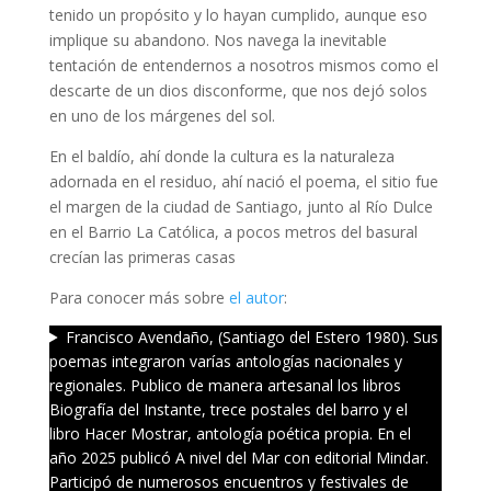
tenido un propósito y lo hayan cumplido, aunque eso
implique su abandono. Nos navega la inevitable
tentación de entendernos a nosotros mismos como el
descarte de un dios disconforme, que nos dejó solos
en uno de los márgenes del sol.
En el baldío, ahí donde la cultura es la naturaleza
adornada en el residuo, ahí nació el poema, el sitio fue
el margen de la ciudad de Santiago, junto al Río Dulce
en el Barrio La Católica, a pocos metros del basural
crecían las primeras casas
Para conocer más sobre
el autor
:
Francisco Avendaño, (Santiago del Estero 1980). Sus
poemas integraron varías antologías nacionales y
regionales. Publico de manera artesanal los libros
Biografía del Instante, trece postales del barro y el
libro Hacer Mostrar, antología poética propia. En el
año 2025 publicó A nivel del Mar con editorial Mindar.
Participó de numerosos encuentros y festivales de