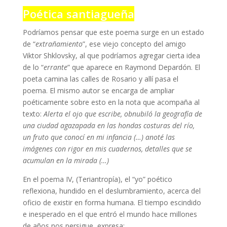
Poética santiagueña
Podríamos pensar que este poema surge en un estado
de “
extrañamiento
”, ese viejo concepto del amigo
Viktor Shklovsky, al que podríamos agregar cierta idea
de lo “
errante
” que aparece en Raymond Depardón. El
poeta camina las calles de Rosario y allí pasa el
poema. El mismo autor se encarga de ampliar
poéticamente sobre esto en la nota que acompaña al
texto:
Alerta el ojo que escribe, obnubiló la geografía de
una ciudad agazapada en las hondas costuras del río,
un fruto que conocí en mi infancia (…) anoté las
imágenes con rigor en mis cuadernos, detalles que se
acumulan en la mirada (…)
En el poema IV, (Teriantropía), el “yo” poético
reflexiona, hundido en el deslumbramiento, acerca del
oficio de existir en forma humana. El tiempo escindido
e inesperado en el que entró el mundo hace millones
de años nos persigue, expresa: