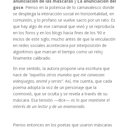
anunciación de las máscaras
y
La anunciación del
goce
. Pienso en la potencia de lo carnavalesco donde
se despliega la interacción social en horizontalidad, en
comunión, y lo profano se vuelve sacro por un rato. Es
que hay algo de ese carnaval que vivió y se reproducía
en los foros y en los blogs hacia fines de los ‘90 e
inicios de este siglo; mucho antes de que la vinculación
en redes sociales aconteciera por interposición de
algoritmos que marcan el tiempo como un reloj
finamente calibrado.
En ese sentido, la autora propone una escritura que
nace de
“aquellos otros mundos que me convocan:
videojuegos, animé y series”
. Así, me cuenta, que cada
poema adopta la voz de un personaje que la
conmovió, que se oculta y se revela a través de su
máscara. Esa tensión —dice—
es lo que mantiene el
interés de un lector y de un enamorado
.
Nuevo libro de la autora
Pienso entonces en los poetas que usaron máscaras