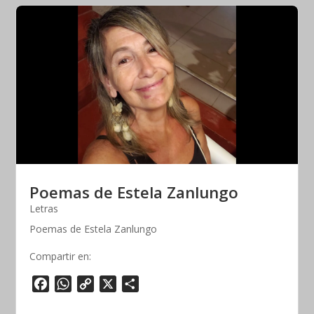
Poemas de Estela Zanlungo
Letras
Poemas de Estela Zanlungo
Compartir en:
F
W
C
X
S
a
h
o
h