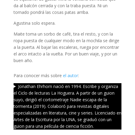
da al balcón cerrada y con la traba puesta. Ni un
tornado pondrá las cosas patas arriba.
Agustina solo espera.
Maite toma un sorbo de café, tira el resto, y con la
ropa puesta de cualquier modo en la mochila se dirige
a la puerta. Al bajar las escaleras, ruega por encontrar
el arco intacto a la vuelta. Por un buen viaje, y por un
buen año.
Para conocer más sobre
el autor
:
Jonathan Ehrhorn nació en 1994. Escribe y organiza
el Ciclo de lecturas La Hoguera. A partir de un guion
suyo, dirigió el cortometraje Nadie escapa de la
tormenta (2019). Colaboró para revistas digitales
especializadas en literatura, cine y series. Licenciado en
Artes de la Escritura por la UNA, se graduó con un
guion para una película de ciencia ficción.